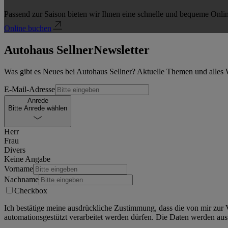
Passend zur Saison bieten wir Ihnen eine schnelle und bequeme Onlin
Online buchen
Autohaus Sellner
Newsletter
Was gibt es Neues bei Autohaus Sellner? Aktuelle Themen und alles 
E-Mail-Adresse
Anrede
Bitte Anrede wählen
Herr
Frau
Divers
Keine Angabe
Vorname
Nachname
Checkbox
Ich bestätige meine ausdrückliche Zustimmung, dass die von mir zu
automationsgestützt verarbeitet werden dürfen. Die Daten werden auss