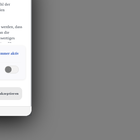
hl der
den
 werden, dass
an die
hwertiges
ion. Hieraus
sam
Immer aktiv
chlossen
erlangen
endige
ies auch für
er
etails zu den
tellungen am
akzeptieren
 auf unsere
mit
s, Porsche