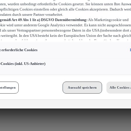
sten, wurden unbedingt erforderliche Cookies gesetzt. Sie können unten Ihre Auswa
spflichtigen Cookies einstellen oder gleich alle Cookies akzeptieren. Dadurch wer
nsdaten durch unsere Partner verarbeitet.
 gemäß Art 49 Abs 1 lit a) DSGVO Datenübermittlung:
Als Marketingcookie und
kie wird unter anderem Google Analytics verwendet. Es kann nicht ausgeschlossen
d als unser Vertragspartner personenbezogene Daten in die USA (insbesondere dort 
weitergibt. In den USA besteht kein der Europäischen Union der Sache nach gleic
iveau und es fehlt an einem Angemessenheitsbeschluss der Europäischen Kommiss
ür Sie Risiken ergeben, weil Sie Ihre Rechte als Betroffener in den USA nicht wirk
 erforderliche Cookies
können, in den USA keine Datenschutzgrundsätze bestehen, und weil nicht ausges
 dass aufgrund aktueller Gesetze US-Sicherheitsbehörden einen Zugriff auf Daten 
i Eingriffe in Ihre persönlichen Rechte und Freiheiten nicht auf das absolut Notw
-Cookies (inkl. US-Anbieter)
ind.
Sollten Sie das Setzen von Cookies für Marketingzwecke oder Leistungscook
ster erlauben, dann stimmen Sie damit auch gemäß Art 49 Abs 1 lit a) DSGVO d
 der in den entsprechenden Cookies enthaltenen personenbezogenen Daten zu. D
 für Zwecke von Google Analytics gesetzt werden, finden Sie in den Cookie-Eins
stellungen
Auswahl speichern
Alle Cookies 
bseite.
n frei, Ihre Einwilligung jederzeit zu geben, zu verweigern oder zurückzuziehen.
Cookies für Marketingzwecke:
Sofern Sie über einen von uns personalisierten Link
ngen, können Ihre erzeugten Daten, sofern Sie dem explizit zugestimmt („Cookies 
cke“) haben, von Ihrem zugeordneten Händler bzw. im Falle eines Porsche Betrieb
GmbH & Co KG, eingesehen werden.